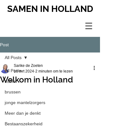
SAMEN IN HOLLAND
Post
All Posts
Sarike de Zoeten
All Posts
16 mrt 2024
2 minuten om te lezen
Welkom in Holland
zomer
brussen
jonge mantelzorgers
Meer dan je denkt
Bestaanszekerheid