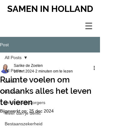
SAMEN IN HOLLAND
Post
All Posts
Sarike de Zoeten
All Posts
16 mrt 2024
2 minuten om te lezen
Ruimte voelen om
zomer
ondanks alles het leven
brussen
te vieren
jonge mantelzorgers
Bijgewerkt op:
25 dec 2024
Meer dan je denkt
Bestaanszekerheid