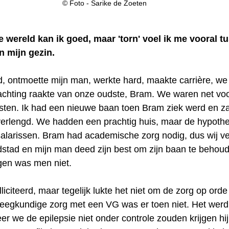
© Foto - Sarike de Zoeten
 wereld kan ik goed, maar 'torn' voel ik me vooral t
n mijn gezin.
gd, ontmoette mijn man, werkte hard, maakte carrière, w
achting raakte van onze oudste, Bram. We waren net voo
sten. Ik had een nieuwe baan toen Bram ziek werd en zat
et verlengd. We hadden een prachtig huis, maar de hypoth
alarissen. Bram had academische zorg nodig, dus wij ve
dstad en mijn man deed zijn best om zijn baan te behoud
rgen was men niet.
liciteerd, maar tegelijk lukte het niet om de zorg op orde 
leegkundige zorg met een VG was er toen niet. Het werd
er we de epilepsie niet onder controle zouden krijgen hij