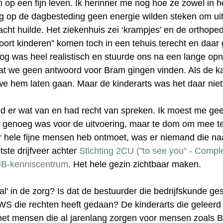
op een fijn leven. Ik herinner me nog hoe ze zowel in he
g op de dagbesteding geen energie wilden steken om uit
acht huilde. Het ziekenhuis zei ‘krampjes’ en de ortho
soort kinderen” komen toch in een tehuis terecht en daar g
og was heel realistisch en stuurde ons na een lange op
t we geen antwoord voor Bram gingen vinden. Als de ka
e hem laten gaan. Maar de kinderarts was het daar niet
d er wat van en had recht van spreken. Ik moest me ge
d genoeg was voor de uitvoering, maar te dom om mee t
 hele fijne mensen heb ontmoet, was er niemand die naa
tste drijfveer achter 
Stichting 2CU ("to see you" - Compl
B-kenniscentrum
. Het hele gezin zichtbaar maken.
al' in de zorg? Is dat de bestuurder die bedrijfskunde ge
WS die rechten heeft gedaan? De kinderarts die geleerd
 het mensen die al jarenlang zorgen voor mensen zoals