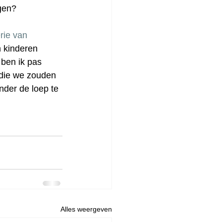
jgen?
rie van 
n kinderen 
 ben ik pas 
n die we zouden 
nder de loep te 
Alles weergeven