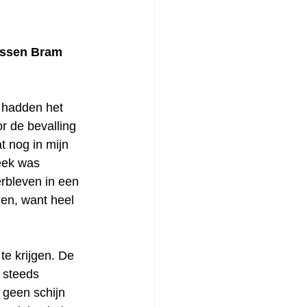
ussen Bram 
e hadden het 
r de bevalling 
 nog in mijn 
eek was 
rbleven in een 
en, want heel 
te krijgen. De 
 steeds 
 geen schijn 