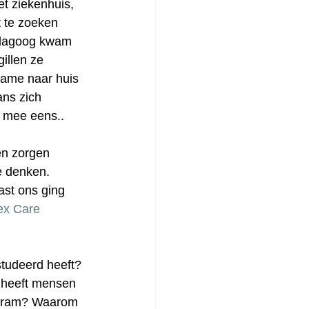
t ziekenhuis, 
 te zoeken 
pedagoog kwam 
illen ze 
name naar huis 
ns zich 
 mee eens.. 
en zorgen 
e denken. 
st ons ging 
ex Care 
studeerd heeft? 
 heeft mensen 
 Bram? Waarom 