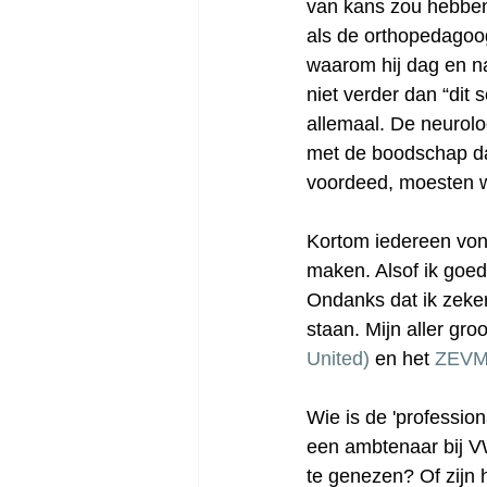
van kans zou hebben 
als de orthopedagoo
waarom hij dag en n
niet verder dan “dit 
allemaal. De neurolo
met de boodschap da
voordeed, moesten w
Kortom iedereen von
maken. Alsof ik goe
Ondanks dat ik zeker
staan. Mijn aller groo
United)
 en het
ZEVM
Wie is de 'profession
een ambtenaar bij V
te genezen? Of zijn