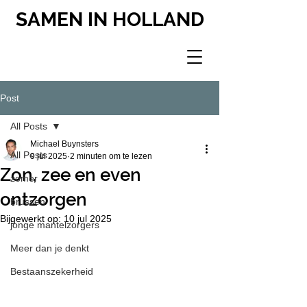
SAMEN IN HOLLAND
Post
All Posts
Michael Buynsters
All Posts
9 jul 2025
2 minuten om te lezen
Zon, zee en even
zomer
ontzorgen
brussen
Bijgewerkt op:
10 jul 2025
jonge mantelzorgers
Meer dan je denkt
Bestaanszekerheid