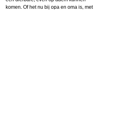
komen. Of het nu bij opa en oma is, met 
een organisatie als Villa Pardoes, of 
via respijtzorg. Een kind dat opgroeit 
met zorgen, verdient ook zeker een 
zomervakantie.
'jonge mantelzorgers'
'meerdanjedenkt'
zomer
brussen
Alles weergeven
Recente blogposts